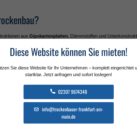
Trockenbau?
truktionen aus
Gipskartonplatten
, Dämmstoffen und Unterkonstruk
eren. Ziel ist es, eine
deutliche Reduzierung des Geräuschpegels
Diese Website können Sie mieten!
tzen Sie diese Website für Ihr Unternehmen – komplett eingerichtet 
startklar. Jetzt anfragen und sofort loslegen!
02307 9674348
schutz
info@trockenbauer-frankfurt-am-
main.de