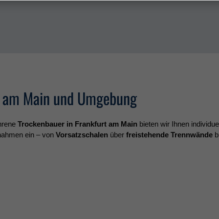
z
rt am Main und Umgebung
ahrene
Trockenbauer in Frankfurt am Main
bieten wir Ihnen individu
ßnahmen ein – von
Vorsatzschalen
über
freistehende Trennwände
b