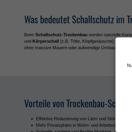
Was bedeutet Schallschutz im 
Beim
Schallschutz-Trockenbau
werden spezielle Kons
und
Körperschall
(z.B. Tritte, Klopfgeräusche) zu minimi
ohne massive Mauern oder aufwendige Umbauten.
Nu
Vorteile von Trockenbau-Schall
Effektive Reduzierung von Lärm und Störungen
Mehr Privatsphäre in Wohn- und Arbeitsräumen
Schnelle, saubere und flexible Montage