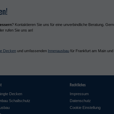
en!
bessern
? Kontaktieren Sie uns für eine unverbindliche Beratung. Gerne 
er rufen Sie uns an!
te Decken
und umfassenden
Innenausbau
für Frankfurt am Main un
ht
Rechtliches
ängte Decken
Impressum
nbau Schallschutz
Datenschutz
usbau
Cookie Einstellung