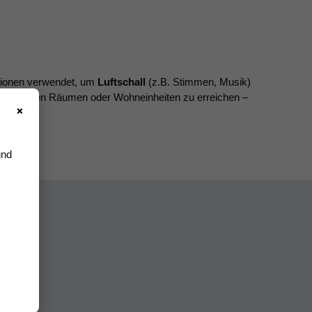
tionen verwendet, um
Luftschall
(z.B. Stimmen, Musik)
zwischen Räumen oder Wohneinheiten zu erreichen –
×
und